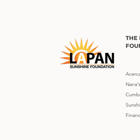
THE
FOU
Acerc
Nana'
Cumbr
Sunshi
Financ