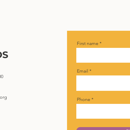
First name
OS
Email
00
.org
Phone